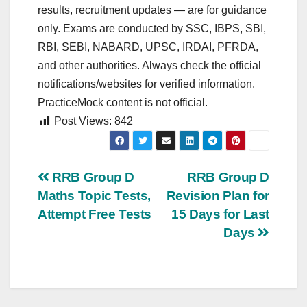
results, recruitment updates — are for guidance
only. Exams are conducted by SSC, IBPS, SBI,
RBI, SEBI, NABARD, UPSC, IRDAI, PFRDA,
and other authorities. Always check the official
notifications/websites for verified information.
PracticeMock content is not official.
Post Views:
842
Post
RRB Group D
RRB Group D
Maths Topic Tests,
Revision Plan for
navigation
Attempt Free Tests
15 Days for Last
Days