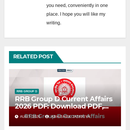
you need, conveniently in one
place. I hope you will like my
writing.
RELATED POST
RRB GROUP D
RRB Group D Current Affairs
2026 PDF: Download PDF,
Important Topics & Quiz
AUG 7, 2026
ABHISHEK JATARIYA